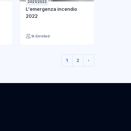
2021/2022
L'emergenza incendio
2022
1k Enrolled
1
2
(current)
Pagina successiva