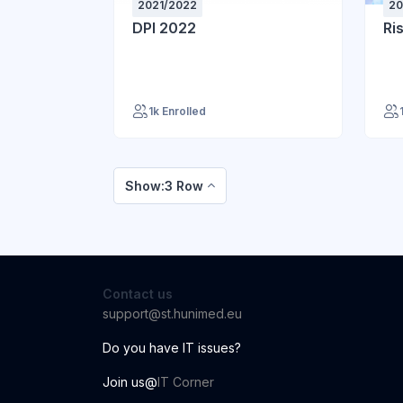
2021/2022
20
DPI 2022
Ri
1k Enrolled
Show:3 Row
Contact us
support@st.hunimed.eu
Do you have IT issues?
Join us@
IT Corner