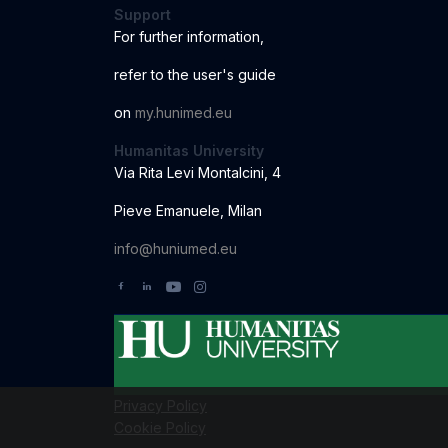
Support
For further information
,
r
ef
er to the us
er
'
s
guide
o
n
my.hunimed.eu
Humanitas University
Via Rita Levi Montalcini, 4
Pieve Emanuele, Milan
info@huniumed.eu
Privacy Policy
Cookie Policy