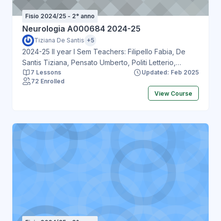
Fisio 2024/25 - 2° anno
Neurologia A000684 2024-25
Tiziana De Santis
+5
2024-25 II year I Sem Teachers: Filipello Fabia, De
Santis Tiziana, Pensato Umberto, Politi Letterio,
7 Lessons
Updated: Feb 2025
Grimaldi Marco
72 Enrolled
View Course