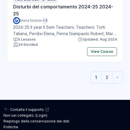
Disturbi del comportamento 2024-25 2024-
25
Maria Nobile
+3
2024-25 II year II Sem Teachers: Teachers: Torti
Tatiana, Perdixi Elena, Perna Giampaolo Robert, Maria
5 Lessons
Updated: Aug 2024
Nobile
54 Enrolled
View Course
1
2
(current)
Pagin
Contatta il supporto
Non sei collegato. (
Login
)
Riepilogo della conservazione dei dati
Politiche