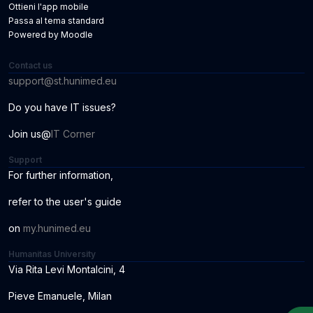
Ottieni l'app mobile
Passa al tema standard
Powered by
Moodle
Contact us
support@st.hunimed.eu
Do you have IT issues?
Join us@
IT Corner
Support
For further information
,
r
ef
er to the us
er
'
s
guide
o
n
my.hunimed.eu
Humanitas University
Via Rita Levi Montalcini, 4
Pieve Emanuele, Milan