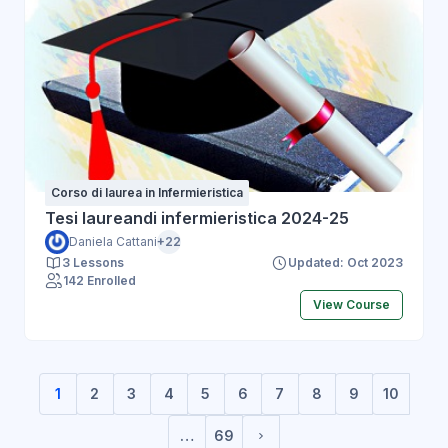
Corso di laurea in Infermieristica
Tesi laureandi infermieristica 2024-25
Daniela Cattani
+22
3 Lessons
Updated: Oct 2023
142 Enrolled
View Course
1
2
3
4
5
6
7
8
9
10
(current)
…
69
Pagina successiva