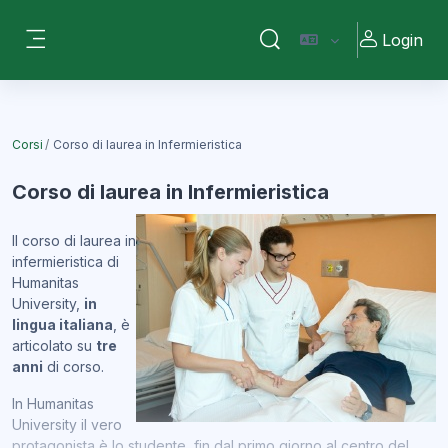
Vai al contenuto principale
Login
Attiva/disattiva input di ri
Pannello laterale
Corsi
Corso di laurea in Infermieristica
Corso di laurea in Infermieristica
Il corso di laurea in
infermieristica di
Humanitas
University,
in
lingua italiana
, è
articolato su
tre
anni
di corso.
In Humanitas
University il vero
protagonista è lo studente, fin dal primo giorno al centro del