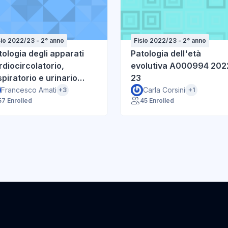
sio 2022/23 - 2° anno
Fisio 2022/23 - 2° anno
tologia degli apparati
Patologia dell'età
rdiocircolatorio,
evolutiva A000994 202
spiratorio e urinario
23
00691 2022-23
Francesco Amati
Carla Corsini
+3
+1
57 Enrolled
45 Enrolled