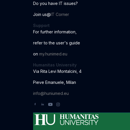
Do you have IT issues?
Join us@
IT Corner
Support
For further information
,
r
ef
er to the us
er
'
s
guide
o
n
my.hunimed.eu
Humanitas University
Via Rita Levi Montalcini, 4
Pieve Emanuele, Milan
info@huniumed.eu