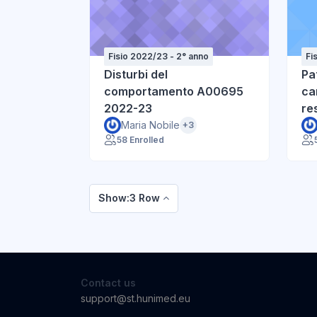
Fisio 2022/23 - 2° anno
Fi
Disturbi del
Pa
comportamento A00695
ca
2022-23
re
A0
Maria Nobile
+3
58 Enrolled
Show:3 Row
Contact us
support@st.hunimed.eu