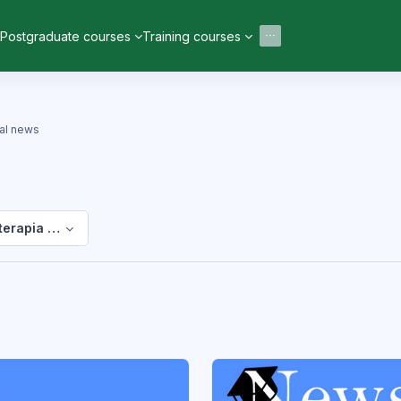
Postgraduate courses
Training courses
ral news
oterapia General news