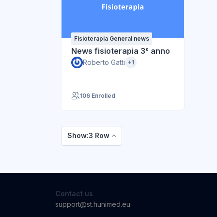
Fisioterapia General news
News fisioterapia 3° anno
Roberto Gatti
+1
106 Enrolled
Show:3 Row
Contact us
support@st.hunimed.eu