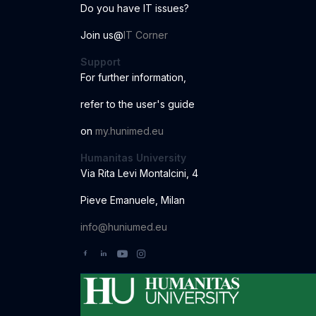
Do you have IT issues?
Join us@
IT Corner
Support
For further information
,
r
ef
er to the us
er
'
s
guide
o
n
my.hunimed.eu
Humanitas University
Via Rita Levi Montalcini, 4
Pieve Emanuele, Milan
info@huniumed.eu