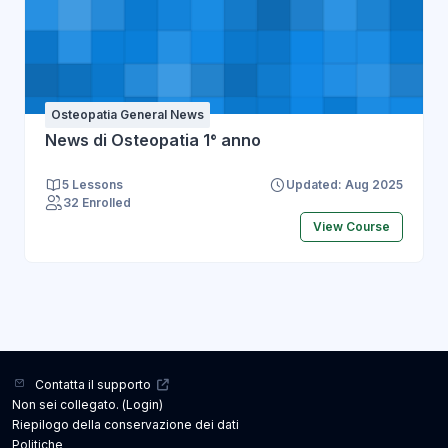
Osteopatia General News
News di Osteopatia 1° anno
5 Lessons
Updated: Aug 2025
32 Enrolled
View Course
Contatta il supporto
Non sei collegato. (
Login
)
Riepilogo della conservazione dei dati
Politiche