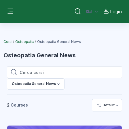
Vai al contenuto principale
Login
Attiva/disattiva input di ri
Pannello laterale
Corsi
Osteopatia
Osteopatia General News
Osteopatia General News
Cerca corsi
Cerca corsi
Osteopatia General News
2
Courses
Default