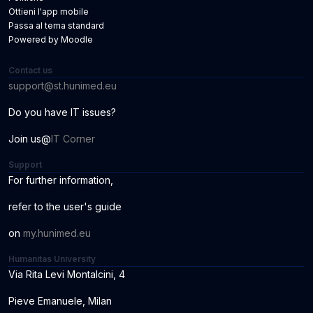
Ottieni l'app mobile
Passa al tema standard
Powered by
Moodle
Contact us
support@st.hunimed.eu
Do you have IT issues?
Join us@
IT Corner
Support
For further information
,
r
ef
er to the us
er
'
s
guide
o
n
my.hunimed.eu
Humanitas University
Via Rita Levi Montalcini, 4
Pieve Emanuele, Milan